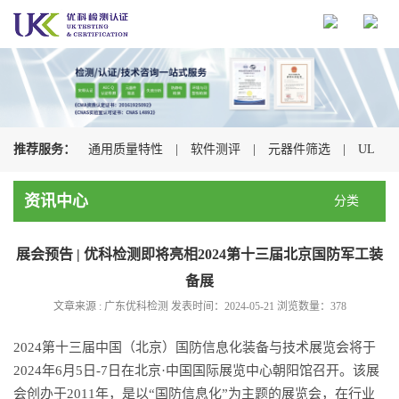
推荐服务：
通用质量特性
|
软件测评
|
元器件筛选
|
UL
认证
|
CSA认证
|
TUV认证
|
CQC认证
|
资讯中心
分类
展会预告 | 优科检测即将亮相2024第十三届北京国防军工装
备展
文章来源 : 广东优科检测 发表时间：2024-05-21 浏览数量：
378
2024第十三届中国（北京）国防信息化装备与技术展览会将于
2024年6月5日-7日在北京·中国国际展览中心朝阳馆召开。该展
会创办于2011年，是以“国防信息化”为主题的展览会，在行业