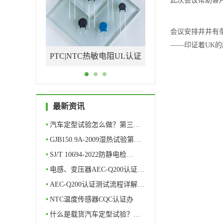
此次会议帮助客
会议安排井井有
——印证着UK
敏电阻UL认证
新能源汽车充电枪检测认证
光伏连接器认证机
434
机构
_UL+CSA+TUV+C
式办理
最新资讯
•
汽车定型试验怎么做？第三…
•
GJB150.9A-2009湿热试验第…
•
SJ/T 10694-2022防静电检…
•
电感、变压器AEC-Q200认证…
•
AEC-Q200认证测试流程详解…
•
NTC温度传感器CQC认证办
理…
•
什么是载货汽车定型试验？…