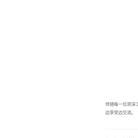
伴随每一位资深
边享受边交流。