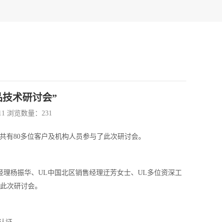
品技术研讨会”
11 浏览数量：
231
天共有80多位客户及机构人员参与了此次研讨会。
经理杨振华、UL中国北区销售经理迂芳女士、UL多位资深工
了此次研讨会。