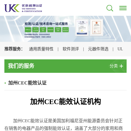
推荐服务：
通用质量特性
|
软件测评
|
元器件筛选
|
UL
认证
|
CSA认证
|
TUV认证
|
CQC认证
|
我们的服务
分类
•
加州CEC能效认证
加州CEC能效认证机构
加州CEC能效认证是美国加利福尼亚州能源委员会针对正
在销售的电器产品的强制能效认证，涵盖了大部分的家用和商