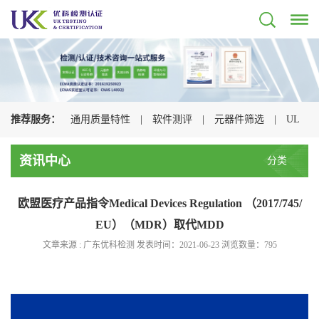
推荐服务：
通用质量特性
|
软件测评
|
元器件筛选
|
UL
认证
|
CSA认证
|
TUV认证
|
CQC认证
|
资讯中心
分类
欧盟医疗产品指令Medical Devices Regulation （2017/745/
EU）（MDR）取代MDD
文章来源 : 广东优科检测 发表时间：2021-06-23 浏览数量：
795