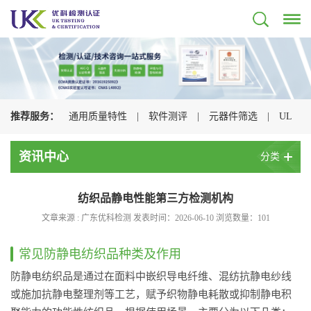
推荐服务：
通用质量特性
|
软件测评
|
元器件筛选
|
UL
认证
|
CSA认证
|
TUV认证
|
CQC认证
|
资讯中心
分类
纺织品静电性能第三方检测机构
文章来源 : 广东优科检测 发表时间：2026-06-10 浏览数量：
101
常见防静电纺织品种类及作用
防静电纺织品是通过在面料中嵌织导电纤维、混纺抗静电纱线
或施加抗静电整理剂等工艺，赋予织物静电耗散或抑制静电积