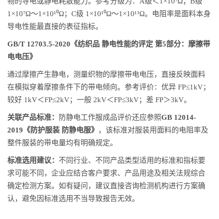
物的导电或静电耗散能力。参考分级为：A级＜1×10⁷Ω；B级
1×10⁷Ω～1×10¹⁰Ω；C级 1×10¹⁰Ω～1×10¹³Ω。电阻率是面料本身
导电性能最直接的表征指标。
GB/T 12703.5-2020《纺织品 静电性能的评定 第5部分：摩擦带
电电压》
通过摩擦产生静电，测量织物的摩擦带电电压，直接反映面料
在模拟穿着摩擦条件下的带电倾向。参考评价：优异 FP≤1kV；
较好 1kV＜FP≤2kV；一般 2kV＜FP≤3kV；差 FP＞3kV。
关联产品标准：
防静电工作服成品评价还应参照
GB 12014-
2019《防护服装 防静电服》
，该标准对服装用面料的电阻率及
整件服装的带电量均有明确规定。
标准选用建议：
不同行业、不同产品类型适用的标准和指标要
求可能不同，企业应结合客户要求、产品用途及相关法规综合
确定检测方案。如有疑问，建议直接咨询检测机构进行方案确
认，避免因标准选用不当导致报告无效。