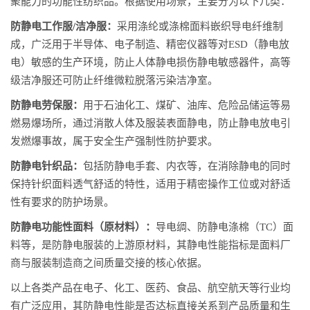
聚能力的功能性纺织品。根据使用场景，主要分为以下几类：
防静电工作服/洁净服：
采用涤纶或涤棉面料嵌织导电纤维制
成，广泛用于半导体、电子制造、精密仪器等对ESD（静电放
电）敏感的生产环境，防止人体静电损伤静电敏感器件，高等
级洁净服还可防止纤维微粒脱落污染洁净室。
防静电劳保服：
用于石油化工、煤矿、油库、危险品储运等易
燃易爆场所，通过消散人体及服装表面静电，防止静电放电引
发燃爆事故，属于安全生产强制性防护要求。
防静电针织品：
包括防静电手套、内衣等，在消除静电的同时
保持针织面料透气舒适的特性，适用于精密操作工位或对舒适
性有要求的防护场景。
防静电功能性面料（原材料）：
导电绸、防静电涤棉（TC）面
料等，是防静电服装的上游原材料，其静电性能指标是面料厂
商与服装制造商之间质量交接的核心依据。
以上各类产品在电子、化工、医药、食品、航空航天等行业均
有广泛应用，其防静电性能是否达标直接关系到产品质量和生