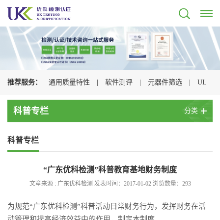
推荐服务：
通用质量特性
|
软件测评
|
元器件筛选
|
UL
认证
|
CSA认证
|
TUV认证
|
CQC认证
|
科普专栏
分类
科普专栏
“广东优科检测”科普教育基地财务制度
文章来源 : 广东优科检测 发表时间：2017-01-02 浏览数量：
293
为规范“广东优科检测”科普活动日常财务行为，发挥财务在活
动管理和提高经济效益中的作用，制定本制度。