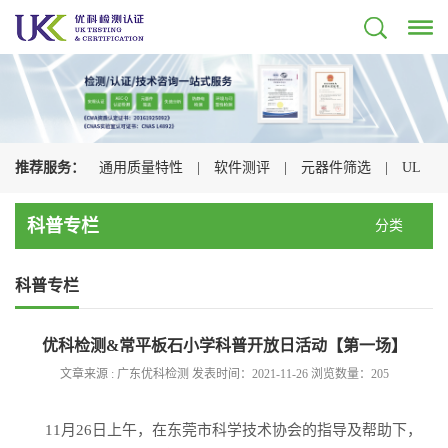
推荐服务：
通用质量特性
|
软件测评
|
元器件筛选
|
UL
认证
|
CSA认证
|
TUV认证
|
CQC认证
|
科普专栏
分类
科普专栏
优科检测&常平板石小学科普开放日活动【第一场】
文章来源 : 广东优科检测 发表时间：2021-11-26 浏览数量：
205
11月26日上午，在东莞市科学技术协会的指导及帮助下，