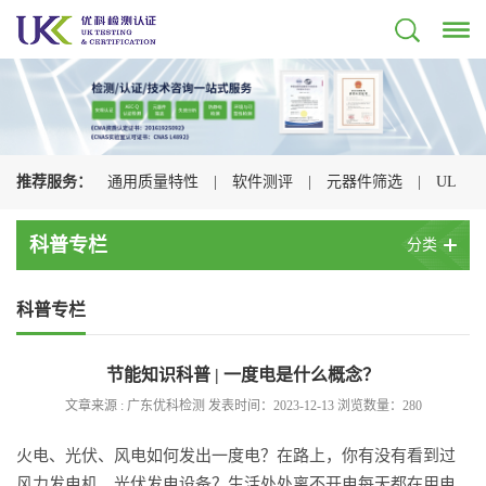
推荐服务：
通用质量特性
|
软件测评
|
元器件筛选
|
UL
认证
|
CSA认证
|
TUV认证
|
CQC认证
|
科普专栏
分类
科普专栏
节能知识科普 | 一度电是什么概念？
文章来源 : 广东优科检测 发表时间：2023-12-13 浏览数量：
280
火电、光伏、风电如何发出一度电？在路上，你有没有看到过
风力发电机、光伏发电设备？生活处处离不开电每天都在用电