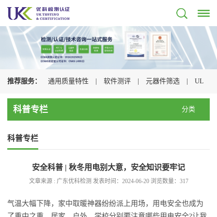
推荐服务：
通用质量特性
|
软件测评
|
元器件筛选
|
UL
认证
|
CSA认证
|
TUV认证
|
CQC认证
|
科普专栏
分类
科普专栏
安全科普 | 秋冬用电别大意，安全知识要牢记
文章来源 : 广东优科检测 发表时间：2024-06-20 浏览数量：
317
气温大幅下降，家中取暖神器纷纷派上用场，用电安全也成为
了重中之重。居家、户外、学校分别要注意哪些用电安全?让我