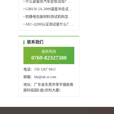
理…
•
什么是载货汽车定型试验？…
•
GJB150.5A-2009温度冲击试…
•
防静电包装材料测试机构怎…
•
AEC-Q200认证测试是什么？…
联系我们
服务热线
0769-82327388
电话：150 1267 9411
邮箱：fde@uk-st.com
地址：广东省东莞市常平镇新南
路科技园E座(优科大厦）