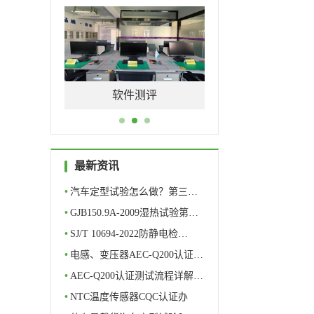
量特性
软件测评
元器件筛选
最新资讯
•
汽车定型试验怎么做？第三…
•
GJB150.9A-2009湿热试验第…
•
SJ/T 10694-2022防静电检…
•
电感、变压器AEC-Q200认证…
•
AEC-Q200认证测试流程详解…
•
NTC温度传感器CQC认证办