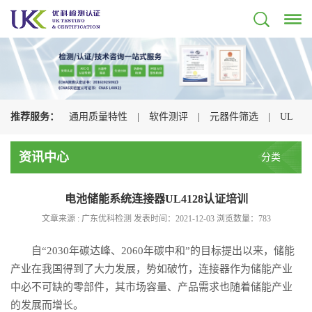
推荐服务：
通用质量特性
|
软件测评
|
元器件筛选
|
UL
认证
|
CSA认证
|
TUV认证
|
CQC认证
|
资讯中心
分类
电池储能系统连接器UL4128认证培训
文章来源 : 广东优科检测 发表时间：2021-12-03 浏览数量：
783
自“2030年碳达峰、2060年碳中和”的目标提出以来，储能
产业在我国得到了大力发展，势如破竹，连接器作为储能产业
中必不可缺的零部件，其市场容量、产品需求也随着储能产业
的发展而增长。