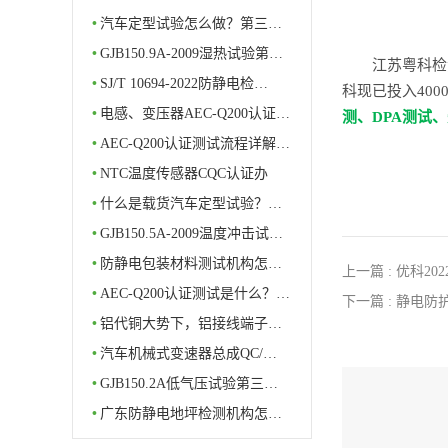
•
汽车定型试验怎么做？第三…
•
GJB150.9A-2009湿热试验第…
江苏粤科检
•
SJ/T 10694-2022防静电检…
科现已投入40
•
电感、变压器AEC-Q200认证…
测、DPA测试
•
AEC-Q200认证测试流程详解…
•
NTC温度传感器CQC认证办
理…
•
什么是载货汽车定型试验？…
•
GJB150.5A-2009温度冲击试…
•
防静电包装材料测试机构怎…
上一篇 : 优科2
•
AEC-Q200认证测试是什么？…
下一篇 : 静电
•
铝代铜大势下，铝接线端子…
•
汽车机械式变速器总成QC/…
•
GJB150.2A低气压试验第三…
•
广东防静电地坪检测机构怎…