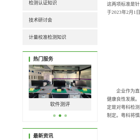
检测认证知识
这两项标准是针
于2023年2月
技术研讨会
计量校准检测知识
热门服务
企业作为直
健康良性发展。
量特性
软件测评
元器件筛选
定是对粤科检测
制定。粤科将慎
最新资讯