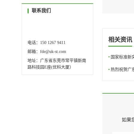
联系我们
服务热线
0769-82327388
相关资讯
电话：150 1267 9411
邮箱：fde@uk-st.com
•
国家标准新
地址：广东省东莞市常平镇新南
路科技园E座(优科大厦）
•
热烈祝贺广
如果