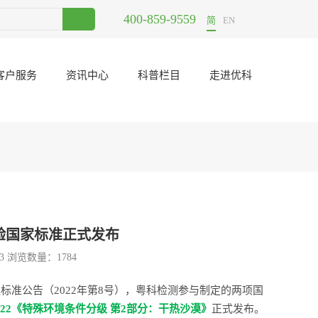
400-859-9559
电子元器件二次筛选哪里可以做？
2021-06-23
UL认证公司东莞
简
EN
客户服务
资讯中心
科普栏目
走进优科
试验国家标准正式发布
13 浏览数量：
1784
准公告（2022年第8号），粤科检测参与制定的两项国
.2-2022《特殊环境条件分级 第2部分：干热沙漠》
正式发布。