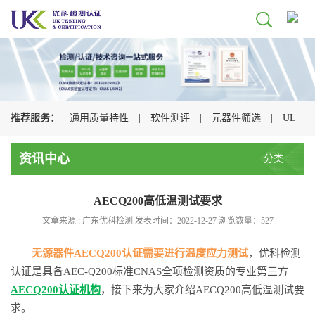
推荐服务：
通用质量特性
|
软件测评
|
元器件筛选
|
UL
认证
|
CSA认证
|
TUV认证
|
CQC认证
|
资讯中心
分类
AECQ200高低温测试要求
文章来源 : 广东优科检测 发表时间：2022-12-27 浏览数量：
527
无源器件AECQ200认证需要进行温度应力测试
，优科检测
认证是具备AEC-Q200标准CNAS全项检测资质的专业第三方
AECQ200认证机构
，接下来为大家介绍AECQ200高低温测试要
求。