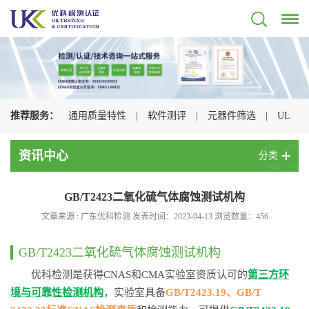
推荐服务：
通用质量特性
|
软件测评
|
元器件筛选
|
UL
认证
|
CSA认证
|
TUV认证
|
CQC认证
|
资讯中心
分类
GB/T2423二氧化硫气体腐蚀测试机构
文章来源 : 广东优科检测 发表时间：2023-04-13 浏览数量：
456
GB/T2423二氧化硫气体腐蚀测试机构
优科检测是获得CNAS和CMA实验室资质认可的
第三方环
境与可靠性检测机构
，实验室具备
GB/T2423.19、GB/T