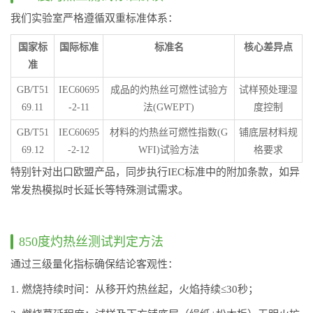
我们实验室严格遵循双重标准体系：
国家标
国际标准
标准名
核心差异点
准
GB/T51
IEC60695
成品的灼热丝可燃性试验方
试样预处理湿
69.11
-2-11
法(GWEPT)
度控制
GB/T51
IEC60695
材料的灼热丝可燃性指数(G
铺底层材料规
69.12
-2-12
WFI)试验方法
格要求
特别针对出口欧盟产品，同步执行IEC标准中的附加条款，如异
常发热模拟时长延长等特殊测试需求。
850度灼热丝测试判定方法
通过三级量化指标确保结论客观性：
1. 燃烧持续时间：从移开灼热丝起，火焰持续≤30秒；