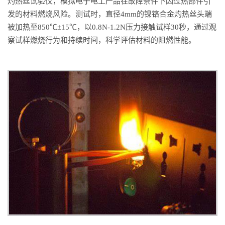
灼热丝试验仪，模拟电子电工产品在故障条件下因过热部件引
发的材料燃烧风险。测试时，直径4mm的镍铬合金灼热丝头端
被加热至850℃±15℃，以0.8N-1.2N压力接触试样30秒，通过观
察试样燃烧行为和持续时间，科学评估材料的阻燃性能。