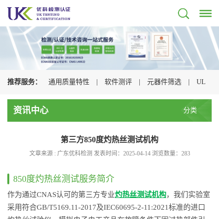
推荐服务：
通用质量特性
|
软件测评
|
元器件筛选
|
UL
认证
|
CSA认证
|
TUV认证
|
CQC认证
|
资讯中心
分类
第三方850度灼热丝测试机构
文章来源 : 广东优科检测 发表时间：2025-04-14 浏览数量：
283
850度灼热丝测试服务简介
作为通过CNAS认可的第三方专业
灼热丝测试机构
，我们实验室
采用符合GB/T5169.11-2017及IEC60695-2-11:2021标准的进口