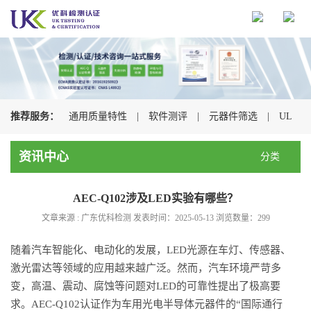
推荐服务：
通用质量特性
|
软件测评
|
元器件筛选
|
UL
认证
|
CSA认证
|
TUV认证
|
CQC认证
|
资讯中心
分类
AEC-Q102涉及LED实验有哪些？
文章来源 : 广东优科检测 发表时间：2025-05-13 浏览数量：
299
随着汽车智能化、电动化的发展，LED光源在车灯、传感器、
激光雷达等领域的应用越来越广泛。然而，汽车环境严苛多
变，高温、震动、腐蚀等问题对LED的可靠性提出了极高要
求。AEC-Q102认证作为车用光电半导体元器件的“国际通行