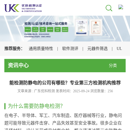
推荐服务：
通用质量特性
|
软件测评
|
元器件筛选
|
UL
认证
|
CSA认证
|
TUV认证
|
CQC认证
|
资讯中心
分类
能检测防静电的公司有哪些？专业第三方检测机构推荐
文章来源 : 广东优科检测 发表时间：2025-09-24 浏览数量：
256
为什么需要防静电检测？
在电子、半导体、军工、汽车制造、医疗器械等行业，静电问
题可能导致元器件击穿、产品失效甚至安全事故。很多企业在