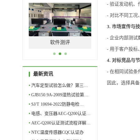
- 验证发动机
- 对比不同工
3. 市场宣传与
- 企业内部测
量特性
软件测评
元器件筛选
- 用于客户投
4. 对标竞品与
- 在相同试验
最新资讯
因此，选择具备
•
汽车定型试验怎么做？第三…
•
GJB150.9A-2009湿热试验第…
•
SJ/T 10694-2022防静电检…
•
电感、变压器AEC-Q200认证…
•
AEC-Q200认证测试流程详解…
•
NTC温度传感器CQC认证办