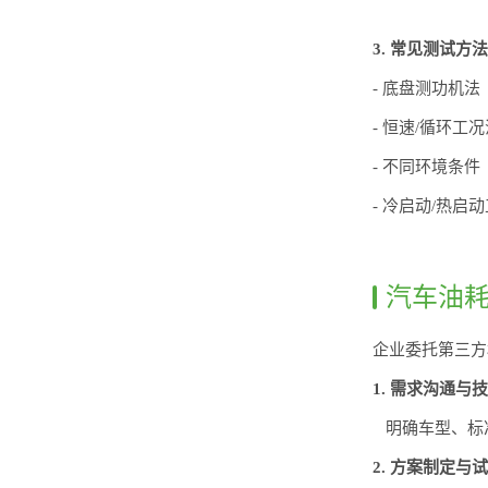
3. 常见测试方
- 底盘测功机
- 恒速/循环工
- 不同环境条
- 冷启动/热启
汽车油
企业委托第三方
1. 需求沟通与
明确车型、标
2. 方案制定与