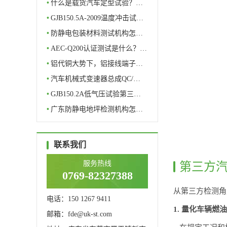
理…
•
什么是载货汽车定型试验？…
•
GJB150.5A-2009温度冲击试…
•
防静电包装材料测试机构怎…
•
AEC-Q200认证测试是什么？…
•
铝代铜大势下，铝接线端子…
•
汽车机械式变速器总成QC/…
•
GJB150.2A低气压试验第三…
•
广东防静电地坪检测机构怎…
联系我们
服务热线
第三方
0769-82327388
从第三方检测角
电话：150 1267 9411
1. 量化车辆燃
邮箱：fde@uk-st.com