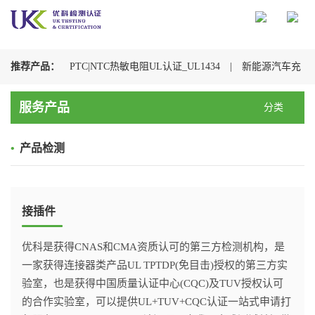
推荐产品：
PTC|NTC热敏电阻UL认证_UL1434
|
新能源汽车充
电枪检测认证机构
|
光伏连接器认证机构_UL+CSA+TUV+CQC一
服务产品
分类
站式办理
|
储能连接器UL认证_UL4128认证检测
|
电动汽车充
•
产品检测
电枪CQC认证
|
充电枪UL2251认证
|
浪涌保护器UL认证
_UL1449认证检测
|
接插件
优科是获得CNAS和CMA资质认可的第三方检测机构，是
一家获得连接器类产品UL TPTDP(免目击)授权的第三方实
验室，也是获得中国质量认证中心(CQC)及TUV授权认可
的合作实验室，可以提供UL+TUV+CQC认证一站式申请打