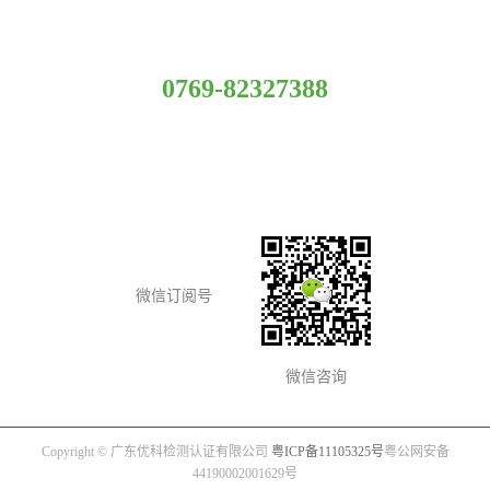
服务热线
0769-82327388
总部：广东省东莞市常平镇新南路科技园E座(优科大厦）
总机：150 1267 9411
邮箱：fde@uk-st.com
微信订阅号
微信咨询
Copyright © 广东优科检测认证有限公司
粤ICP备11105325号
粤公网安备
44190002001629号