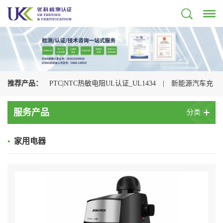
推荐产品：
PTC|NTC热敏电阻UL认证_UL1434
|
新能源汽车充
电枪检测认证机构
|
光伏连接器认证机构_UL+CSA+TUV+CQC一
服务产品
分类
站式办理
|
储能连接器UL认证_UL4128认证检测
|
电动汽车充
•
家用电器
电枪CQC认证
|
充电枪UL2251认证
|
浪涌保护器UL认证
_UL1449认证检测
|