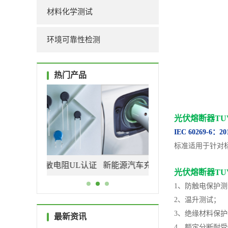
材料化学测试
环境可靠性检测
热门产品
光伏熔断器TU
IEC 60269-6：20
标准适用于针对标
敏电阻UL认证
新能源汽车充电枪检测认证
光伏连接器认证机
光伏熔断器TU
434
机构
_UL+CSA+TUV+C
1、防触电保护
2、温升测试；
式办理
3、绝缘材料保
最新资讯
4、额定分断耐受性测试