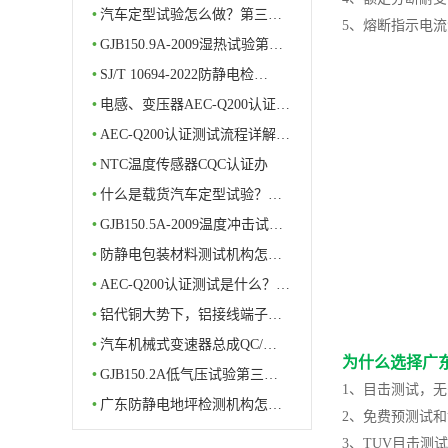
•
汽车定型试验怎么做？第三…
5、熔断指示电
•
GJB150.9A-2009湿热试验第…
•
SJ/T 10694-2022防静电检…
•
电感、变压器AEC-Q200认证…
•
AEC-Q200认证测试流程详解…
•
NTC温度传感器CQC认证办
理…
•
什么是载货汽车定型试验？…
•
GJB150.5A-2009温度冲击试…
•
防静电包装材料测试机构怎…
•
AEC-Q200认证测试是什么？…
•
铝代铜大势下，铝接线端子…
•
汽车机械式变速器总成QC/…
为什么选择广
•
GJB150.2A低气压试验第三…
1、目击测试，无
•
广东防静电地坪检测机构怎…
2、免费预测试
3、TUV目击