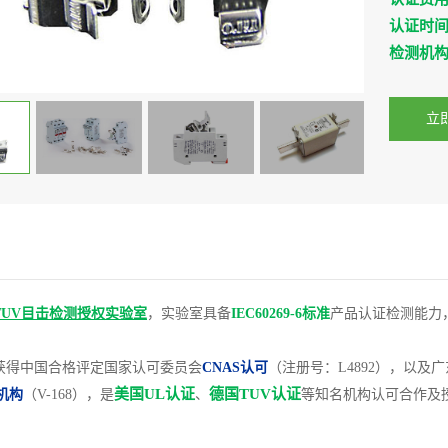
认证时
检测机
立
TUV目击检测授权实验室
，实验室具备
IEC60269-6标准
产品认证检测能力
获得中国合格评定国家认可委员会
CNAS认可
（注册号：L4892），以及
美国UL认证
德国TUV认证
机构
（V-168），是
、
等知名机构认可合作及