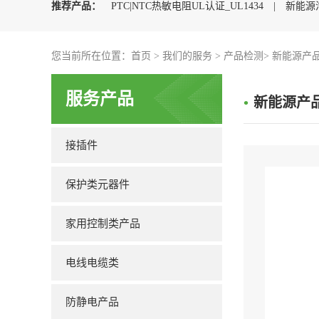
推荐产品：
PTC|NTC热敏电阻UL认证_UL1434
|
新能源
动汽车充电枪CQC认证
您当前所在位置：
首页
>
|
我们的服务
充电枪UL2251认证
>
产品检测
|
>
新能源产
浪涌保护器
服务产品
•
新能源产
接插件
保护类元器件
家用控制类产品
电线电缆类
防静电产品