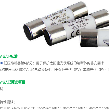
V认证标准
10
低压熔断器第6部分：用于保护太阳能光伏系统的熔断体的补充要求
称电压高达1500Vdc的电路设备中用于保护光伏（PV）串和光伏（PV
构
V认证测试项目
QC一站
测试；
护特性测试；
（分断测试范围：1000VAC 80KA；500VAC 280KA；600VAC 200KA；7