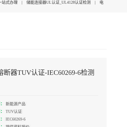
C一站式办理
|
储能连接器UL认证_UL4128认证检测
|
电
断器TUV认证-IEC60269-6检测
别：
新能源产品
别：
TUV认证
准：
IEC60269-6
用：
提供资料报价