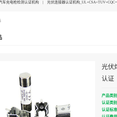
汽车充电枪检测认证机构
|
光伏连接器认证机构_UL+CSA+TUV+CQ
品
UL认证_UL1449认证检测
|
品
光伏熔
认证
产品类
认证类
认证标
认证费