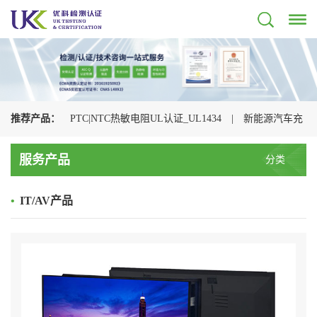
推荐产品：
PTC|NTC热敏电阻UL认证_UL1434
|
新能源汽车充
电枪检测认证机构
|
光伏连接器认证机构_UL+CSA+TUV+CQC一
服务产品
分类
站式办理
|
储能连接器UL认证_UL4128认证检测
|
电动汽车充
•
IT/AV产品
电枪CQC认证
|
充电枪UL2251认证
|
浪涌保护器UL认证
_UL1449认证检测
|