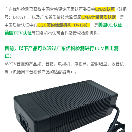
广东优科检测已获得中国合格评定国家认可委员会
CNAS认可
（注册
号：L4892），以及广东省质量技术监督局
CMA计量资质认定
，是
美国UL认证
中国质量认证中心
CQC签约检测机构（V-168）
，是
、
德国TUV认证
等知名机构认可合作及授权检测机构。
目前，以下产品可以通过广东优科检测进行TUV目击测
试：
AV/TV音视频产品如：音箱，电视机，电视盒，雷射唱盘，收音机
等（包括用于音视频产品的适配器等）。