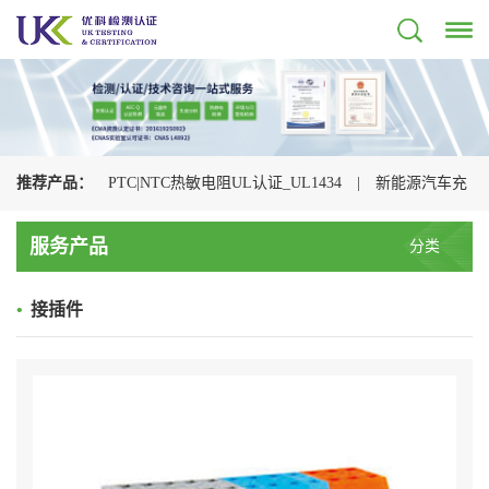
推荐产品：
PTC|NTC热敏电阻UL认证_UL1434
|
新能源汽车充
电枪检测认证机构
|
光伏连接器认证机构_UL+CSA+TUV+CQC一
服务产品
分类
站式办理
|
储能连接器UL认证_UL4128认证检测
|
电动汽车充
•
接插件
电枪CQC认证
|
充电枪UL2251认证
|
浪涌保护器UL认证
_UL1449认证检测
|