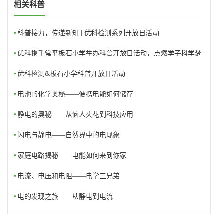
相关科普
•
科普接力，传递新知 | 优科检测系列开放日活动
•
优科携手常平板石小学举办科普开放日活动，点燃学子科学梦
想
•
优科检测&板石小学科普开放日活动
•
电池的化学奥秘——便携电能如何储存
•
静电的奥秘——从恼人火花到科技应用
•
闪电与静电——自然界中的电现象
•
家庭电路揭秘——电能如何来到你家
•
电流、电压和电阻——电学三兄弟
•
电的发现之旅——从静电到电流