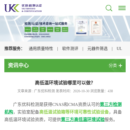
推荐服务：
通用质量特性
|
软件测评
|
元器件筛选
|
UL
认证
|
CSA认证
|
TUV认证
|
CQC认证
|
资讯中心
分类
高低温环境试验哪里可以做？
文章来源 : 广东优科检测 发表时间：2020-10-30 浏览数量：
438
广东优科检测是获得CNAS和CMA资质认可的
第三方检测
机构
，实验室配备
高低温试验箱等环境可靠性试验设备
，具备
高低温环境试验资质，可提供
第三方高低温环境试验
服务。