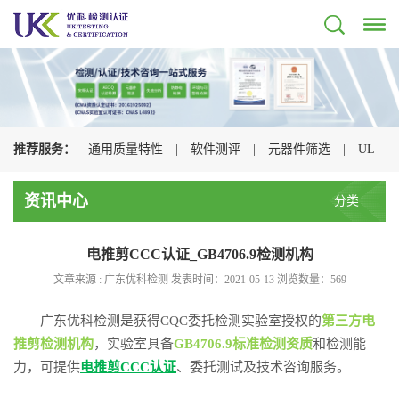
推荐服务：
通用质量特性
|
软件测评
|
元器件筛选
|
UL
认证
|
CSA认证
|
TUV认证
|
CQC认证
|
资讯中心
分类
电推剪CCC认证_GB4706.9检测机构
文章来源 : 广东优科检测 发表时间：2021-05-13 浏览数量：
569
广东优科检测是获得CQC委托检测实验室授权的
第三方电
推剪检测机构
，实验室具备
GB4706.9标准检测资质
和检测能
力，可提供
电推剪CCC认证
、委托测试及技术咨询服务。