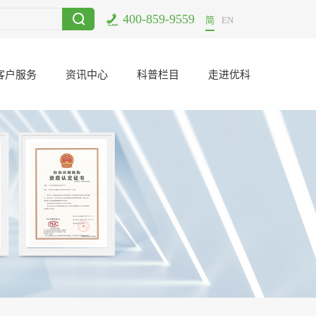
400-859-9559
-11
电子元器件二次筛选哪里可以做？
2021-06-23
UL认证公司
简
EN
客户服务
资讯中心
科普栏目
走进优科