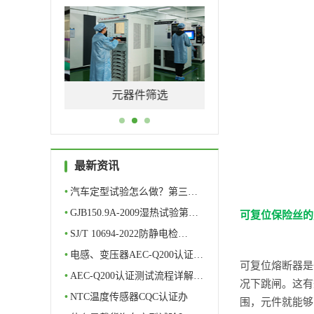
量特性
软件测评
元器件筛选
最新资讯
•
汽车定型试验怎么做？第三…
•
GJB150.9A-2009湿热试验第…
可复位保险丝的
•
SJ/T 10694-2022防静电检…
•
电感、变压器AEC-Q200认证…
可复位熔断器是
•
AEC-Q200认证测试流程详解…
况下跳闸。这有
•
NTC温度传感器CQC认证办
围，元件就能够