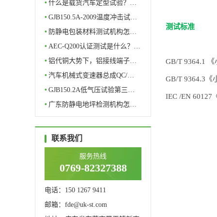
理…
•
什么是载货汽车定型试验？…
•
GJB150.5A-2009温度冲击试…
测试标准
•
防静电包装材料测试机构怎…
•
AEC-Q200认证测试是什么？…
•
铝代铜大势下，铝接线端子…
GB/T 936
•
汽车机械式变速器总成QC/…
GB/T 9364
•
GJB150.2A低气压试验第三…
IEC /EN 
•
广东防静电地坪检测机构怎…
联系我们
服务热线
0769-82327388
电话：150 1267 9411
邮箱：fde@uk-st.com