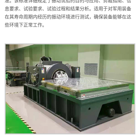
准。该标准详细规定了振动试验的目的与应用、剪裁指南、信
息要求、试验要求、试验过程和结果分析。适用于对军用装备
在其寿命周期内经历的振动环境进行测试，确保装备能够在这
些环境下正常工作。