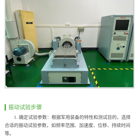
振动试验步骤
1. 确定试验参数：根据军用装备的特性和测试目的，选择
合适的振动试验参数，如频率范围、加速度、位移、持续时间
等。