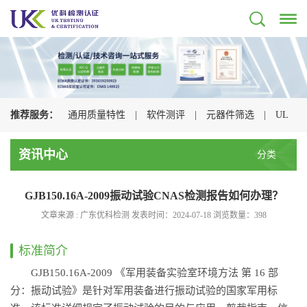
推荐服务：
通用质量特性
|
软件测评
|
元器件筛选
|
UL
认证
|
CSA认证
|
TUV认证
|
CQC认证
|
资讯中心
分类
GJB150.16A-2009振动试验CNAS检测报告如何办理？
文章来源 : 广东优科检测 发表时间：2024-07-18 浏览数量：
398
标准简介
GJB150.16A-2009 《军用装备实验室环境方法 第 16 部
分：振动试验》是针对军用装备进行振动试验的国家军用标