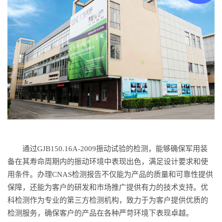
通过GJB150.16A-2009振动试验的检测，能够确保军用装
备在其寿命周期内的振动环境中表现出色，满足设计要求和使
用条件。办理CNAS检测报告不仅能为产品的质量和可靠性提供
保障，还能为客户的研发和市场推广提供有力的技术支持。优
科检测作为专业的第三方检测机构，致力于为客户提供优质的
检测服务，确保客户的产品在各种严苛环境下表现卓越。