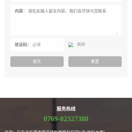
内容：
刷新
验证码：
服务热线
0769-82327388