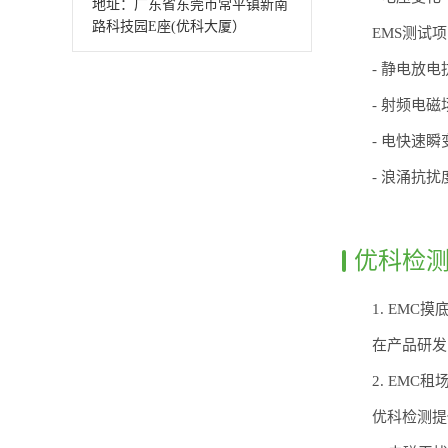
地址：广东省东莞市常平镇新南
路科技园E座(优科大厦）
EMS测试
- 静电放电抗
- 射频电磁场
- 电快速瞬
- 浪涌抗扰度
优科检测
1. EMC摸
在产品研发
2. EMC租
优科检测提