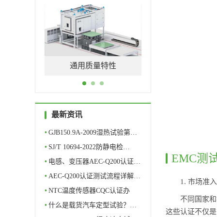
用质量特性
软件测评
元器件筛
最新资讯
•
GJB150.9A-2009湿热试验第…
•
SJ/T 10694-2022防静电检…
EMC测
•
电感、变压器AEC-Q200认证…
•
AEC-Q200认证测试流程详解…
1. 市场准
•
NTC温度传感器CQC认证办
不同国家和
理…
•
什么是载货汽车定型试验？…
这些认证不仅是