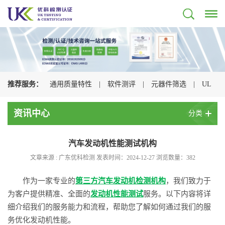
推荐服务：
通用质量特性
|
软件测评
|
元器件筛选
|
UL
认证
|
CSA认证
|
TUV认证
|
CQC认证
|
资讯中心
分类
汽车发动机性能测试机构
文章来源 : 广东优科检测 发表时间：2024-12-27 浏览数量：
382
作为一家专业的
第三方汽车发动机检测机构
，我们致力于
为客户提供精准、全面的
发动机性能测试
服务。以下内容将详
细介绍我们的服务能力和流程，帮助您了解如何通过我们的服
务优化发动机性能。