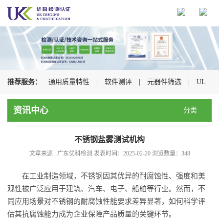
推荐服务：
通用质量特性
|
软件测评
|
元器件筛选
|
UL
认证
|
CSA认证
|
TUV认证
|
CQC认证
|
资讯中心
分类
不锈钢盐雾测试机构
文章来源 : 广东优科检测 发表时间：2025-02-20 浏览数量：
348
在工业制造领域，不锈钢因其优异的耐腐蚀性、强度和美
观性被广泛应用于建筑、汽车、电子、船舶等行业。然而，不
同应用场景对不锈钢的耐腐蚀性能要求差异显著，如何科学评
估其抗腐蚀能力成为企业保障产品质量的关键环节。