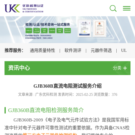
推荐服务：
通用质量特性
|
软件测评
|
元器件筛选
|
UL
认证
|
CSA认证
|
TUV认证
|
CQC认证
|
资讯中心
分类
GJB360B直流电阻测试服务介绍
文章来源 : 广东优科检测 发表时间：2025-02-25 浏览数量：
376
GJB360B直流电阻检测服务简介
GJB360B-2009《电子及电气元件试验方法》是我国军用标
准中针对电子元器件可靠性测试的重要依据。作为具备CNAS检