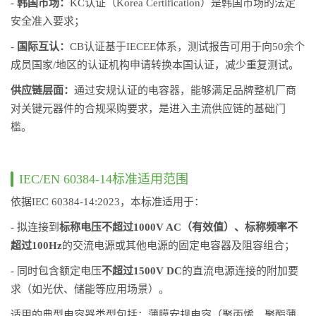
-
韩国市场：
KC认证（Korea Certification）是韩国市场的法定
安全准入要求；
-
国际互认：
CB认证基于IECEE体系，测试报告可用于向50余个
成员国家/地区的认证机构申请转换本国认证，减少重复测试。
供应链层面：
通过安规认证的电容器，能够满足品牌整机厂商
对关键元器件的合规采购要求，是进入主流供应链的基础门
槛。
IEC/EN 60384-14标准适用范围
依据IEC 60384-14:2023，本标准适用于：
- 拟连接到
标称电压不超过1000V AC（有效值）、标称频率不
超过100Hz
的交流电源或其他电源的固定电容器及阻容组合；
- 同时包含额定电压
不超过1500V DC
的直流电源连接的附加要
求（如光伏、储能等应用场景）。
适用的典型电容器类型包括：薄膜安规电容（聚丙烯、聚酯薄