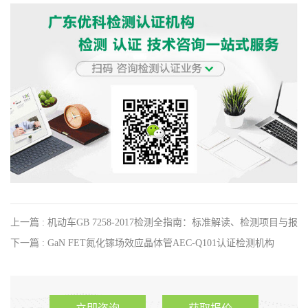
上一篇 : 机动车GB 7258-2017检测全指南：标准解读、检测项目与报
告办理流程
下一篇 : GaN FET氮化镓场效应晶体管AEC-Q101认证检测机构