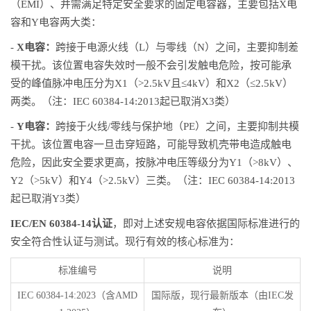
（EMI）、并需满足特定安全要求的固定电容器，主要包括X电
容和Y电容两大类：
-
X电容：
跨接于电源火线（L）与零线（N）之间，主要抑制差
模干扰。该位置电容失效时一般不会引发触电危险，按可能承
受的峰值脉冲电压分为X1（>2.5kV且≤4kV）和X2（≤2.5kV）
两类。（注：IEC 60384-14:2013起已取消X3类）
-
Y电容：
跨接于火线/零线与保护地（PE）之间，主要抑制共模
干扰。该位置电容一旦击穿短路，可能导致机壳带电造成触电
危险，因此安全要求更高，按脉冲电压等级分为Y1（>8kV）、
Y2（>5kV）和Y4（>2.5kV）三类。（注：IEC 60384-14:2013
起已取消Y3类）
IEC/EN 60384-14认证
，即对上述安规电容依据国际标准进行的
安全符合性认证与测试。现行有效的核心标准为：
标准编号
说明
IEC 60384-14:2023（含AMD
国际版，现行最新版本（由IEC发