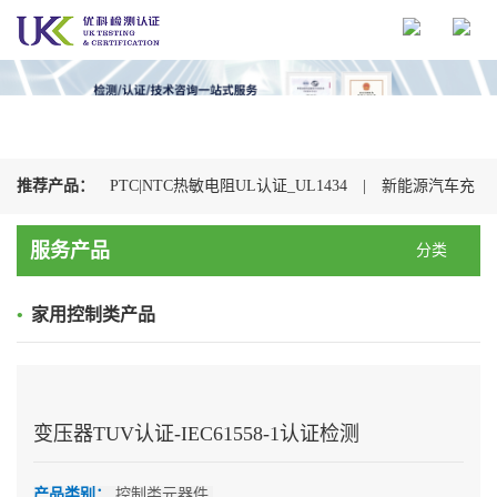
推荐产品：
PTC|NTC热敏电阻UL认证_UL1434
|
新能源汽车充
电枪检测认证机构
|
光伏连接器认证机构_UL+CSA+TUV+CQC一
服务产品
分类
站式办理
|
储能连接器UL认证_UL4128认证检测
|
电动汽车充
•
家用控制类产品
电枪CQC认证
|
充电枪UL2251认证
|
浪涌保护器UL认证
_UL1449认证检测
|
变压器TUV认证-IEC61558-1认证检测
产品类别：
控制类元器件