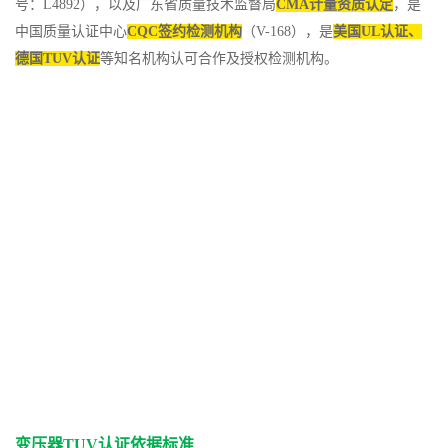
号：L4892），以及广东省质量技术监督局
CMA计量资质认定
，是
中国质量认证中心
CQC签约检测机构
（V-168），是
美国UL认证、
德国TUV认证
等知名机构认可合作及授权检测机构。
变压器TUV认证依据标准