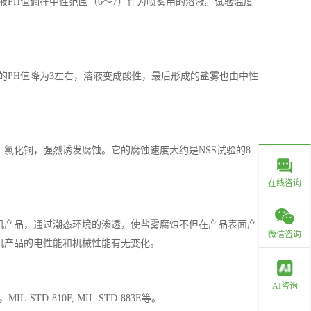
液PH值调在中性范围（6～7）作为喷雾用的溶液。试验温度
的PH值降为3左右，溶液变成酸性，最后形成的盐雾也由中性
氯化铜，强烈诱发腐蚀。它的腐蚀速度大约是NSS试验的8
在线咨询
机产品，通过潮态环境的渗透，使盐雾腐蚀不但在产品表面产
微信咨询
机产品的电性能和机械性能有无变化。
AI咨询
0.1 ，MIL-STD-810F, MIL-STD-883E等。