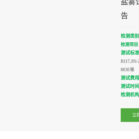
盐雾
告
检测类
检测项目
测试标
B117,JIS
883E等
测试费
测试时
检测机
立