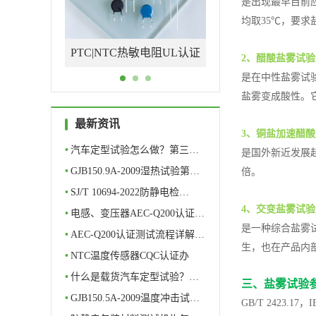
是出现最早目前
均取35℃，要求盐
PTC|NTC热敏电阻UL认证
新能源汽车充电枪检测认证
光
2、醋酸盐雾试验
是在中性盐雾试
_UL1434
机构
_UL
盐雾变成酸性。它
最新资讯
3、铜盐加速醋酸
•
汽车定型试验怎么做？第三…
是国外新近发展
•
GJB150.9A-2009湿热试验第…
倍。
•
SJ/T 10694-2022防静电检…
4、交变盐雾试验
•
电感、变压器AEC-Q200认证…
是一种综合盐雾
•
AEC-Q200认证测试流程详解…
生，也在产品内
•
NTC温度传感器CQC认证办
理…
•
什么是载货汽车定型试验？…
三、盐雾试验
•
GJB150.5A-2009温度冲击试…
GB/T 2423.17，I