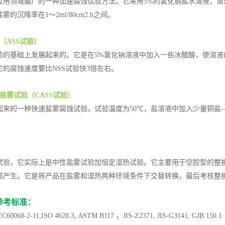
应用领域最广的一种加速腐蚀试验方法。它采用5%的氯化钠盐水溶液，溶
雾的沉降率在1～2ml/80cm2.h之间。
伏连接器认证机构
（ASS试验）
验的基础上发展起来的。它是在5%氯化钠溶液中加入一些冰醋酸，使溶液
+CSA+TUV+CQC一站
的腐蚀速度要比NSS试验快3倍左右。
式办理
盐雾试验（CASS试验）
起来的一种快速盐雾腐蚀试验，试验温度为50℃，盐溶液中加入少量铜盐—
试验，它实际上是中性盐雾试验加恒定湿热试验。它主要用于空腔型的整
部产生。它是将产品在盐雾和湿热两种环境条件下交替转换，最后考核整
参考标准：
EC60068-2-11,ISO 4628.3, ASTM B117 ，JIS-Z2371, JIS-G3141, GJB 15