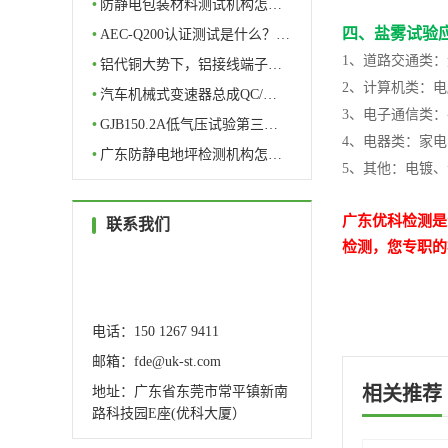
•
防静电包装材料测试机构怎…
四、盐雾试验
•
AEC-Q200认证测试是什么？…
1、道路交通类
•
铝代铜大势下，铝接线端子…
2、计算机类：
•
汽车机械式变速器总成QC/…
3、电子通信类：
•
GJB150.2A低气压试验第三…
4、电器类：家
•
广东防静电地坪检测机构怎…
5、其他：电镀
广东优科检测是
联系我们
检测，您专职的
服务热线
0769-82327388
电话：150 1267 9411
邮箱：fde@uk-st.com
相关推荐
地址：广东省东莞市常平镇新南
路科技园E座(优科大厦）