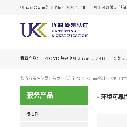
06-23
UL认证公司东莞哪里有？
2020-12-18
哪里可以做UL认证
推荐产品：
PTC|NTC热敏电阻UL认证_UL1434
|
新能源
动汽车充电枪CQC认证
您当前所在位置：
首页
>
|
我们的服务
充电枪UL2251认证
>
产品检测
|
>
环境可靠
浪涌保护器
服务产品
•
环境可靠
接插件