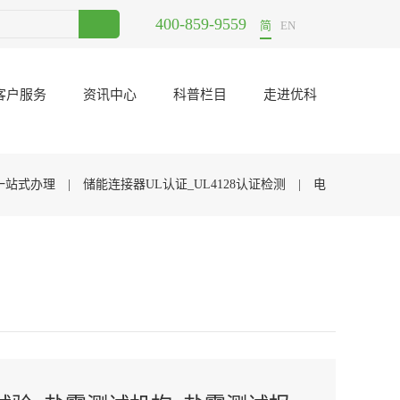
400-859-9559
”圆满结束
2017-12-11
电子元器件二次筛选哪里可以做？
2021-06-23
简
EN
客户服务
资讯中心
科普栏目
走进优科
C一站式办理
|
储能连接器UL认证_UL4128认证检测
|
电