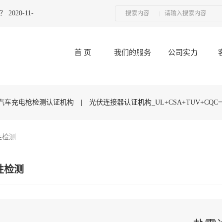
？
2020-11-01
热烈祝贺广东优科联合UL举办的“接插件产品技术研讨会
搜索内容
首 页
我们的服务
公司实力
汽车充电枪检测认证机构
|
光伏连接器认证机构_UL+CSA+TUV+CQ
性检测
UL认证_UL1449认证检测
|
性检测