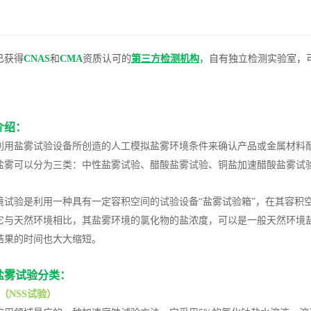
已获得
CNAS
和
CMA
资质认可的
第三方检测机构
，自有独立检测实验室，
介绍：
利用盐雾试验设备所创造的人工模拟盐雾环境条件来确认产品或金属材料
盐雾可以分为三类：中性盐雾试验、醋酸盐雾试验、铜盐加速醋酸盐雾试
境试验是利用一种具有一定容积空间的试验设备“盐雾试验箱”，在其容积
它与天然环境相比，其盐雾环境的氯化物的盐浓度，可以是一般天然环境
结果的时间也大大缩短。
盐雾试验分类：
（NSS试验）