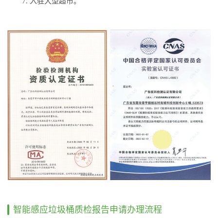
7. 入驻大型超市。
智能感应垃圾桶质检报告申请办理流程