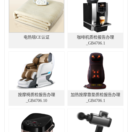
电热毯CE认证
咖啡机质检报告办理
_GB4706.1
按摩椅质检报告办理
加热按摩靠垫质检报告办理
_GB4706.10
_GB4706.1