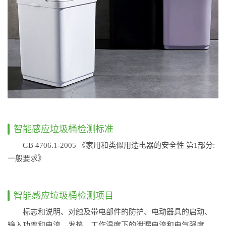
智能感应垃圾桶检测标准
GB 4706.1-2005 《家用和类似用途电器的安全性 第1部分:
一般要求》
智能感应垃圾桶检测项目
标志和说明、对触及带电部件的防护、电动器具的启动、
输入功率和电流、发热、工作温度下的泄漏电流和电气强度、