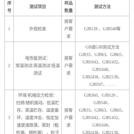
序
样品
测试项目
测试方法
号
数量
按客
1
外观检查
户需
GJB128 、GJB548等
求
GB或GJB测试方法
GJB33、GJB63、GJB65、
电性能测试：
按客
GJB1042、GJB1432、
2
常温测试/高温测试/低温
户需
GJB1648、
测试
求
GJB2438、GJB2138、
GJB597、……
环境/机械应力检测：
GJB360、GJB128 、
扫频/随机振动、低温贮
GJB548、
存、高温贮存、温度循
按客
GJB33、GJB63、GJB65、
3
环、温度冲击、恒定加
户需
GJB1042、GJB1432、
速度或跌落、密封（粗
求
GJB1648、
检漏、细检漏） 、粒子
GJB2438、GJB2138、