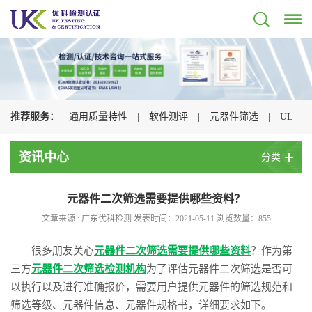
推荐服务：
通用质量特性
|
软件测评
|
元器件筛选
|
UL
认证
|
CSA认证
|
TUV认证
|
CQC认证
|
资讯中心
分类
元器件二次筛选需要提供哪些资料？
文章来源 : 广东优科检测 发表时间：2021-05-11 浏览数量：
855
很多朋友关心
元器件二次筛选需要提供哪些资料
？作为第
三方
元器件二次筛选检测机构
为了评估元器件二次筛选是否可
以执行以及进行准确报价，需要用户提供元器件的筛选规范和
筛选等级、元器件信息、元器件规格书，详细要求如下。