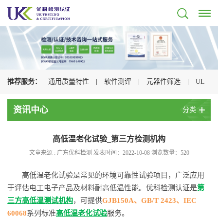
推荐服务：
通用质量特性
|
软件测评
|
元器件筛选
|
UL
认证
|
CSA认证
|
TUV认证
|
CQC认证
|
资讯中心
分类
高低温老化试验_第三方检测机构
文章来源 : 广东优科检测 发表时间：2022-10-08 浏览数量：
520
高低温老化试验是常见的环境可靠性试验项目，广泛应用
于评估电工电子产品及材料耐高低温性能。优科检测认证是
第
三方高低温测试机构
，可提供
GJB150A、GB/T 2423、IEC
60068
系列标准
高低温老化试验
服务。