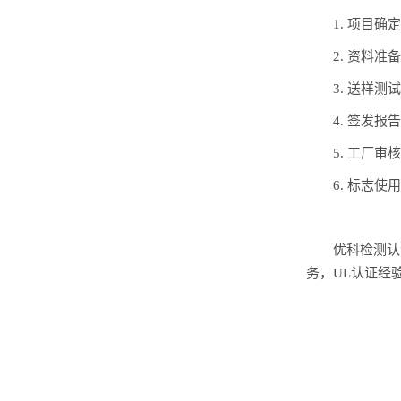
1. 项目
2. 资料
3. 送样
4. 签发
5. 工厂
6. 标志
优科检测认
务，UL认证经