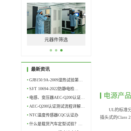
测评
元器件筛选
最新资讯
•
GJB150.9A-2009湿热试验第…
•
SJ/T 10694-2022防静电检…
电源产品
•
电感、变压器AEC-Q200认证…
•
AEC-Q200认证测试流程详解…
UL的标准
•
NTC温度传感器CQC认证办
插头式的Class
理…
•
什么是载货汽车定型试验？…