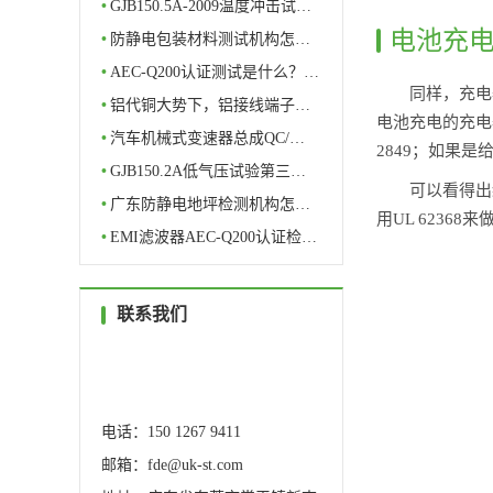
•
GJB150.5A-2009温度冲击试…
电池充电
•
防静电包装材料测试机构怎…
•
AEC-Q200认证测试是什么？…
同样，充电
•
铝代铜大势下，铝接线端子…
电池充电的充电器
•
汽车机械式变速器总成QC/…
2849；如果是给
•
GJB150.2A低气压试验第三…
可以看得出
•
广东防静电地坪检测机构怎…
用UL 623
•
EMI滤波器AEC-Q200认证检…
联系我们
服务热线
0769-82327388
电话：150 1267 9411
邮箱：fde@uk-st.com