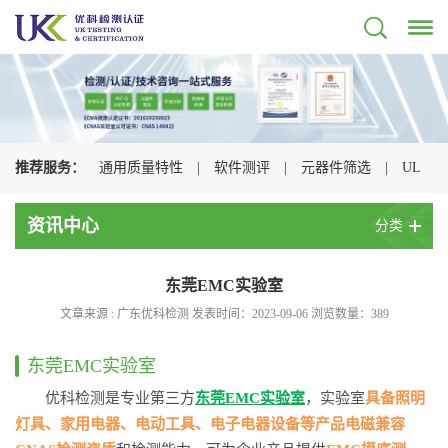
推荐服务：
通用质量特性
|
软件测评
|
元器件筛选
|
UL
认证
|
CSA认证
|
TUV认证
|
CQC认证
|
资讯中心
分类
东莞EMC实验室
文章来源 : 广东优科检测 发表时间：2023-09-06 浏览数量：
389
东莞EMC实验室
优科检测是专业第三方
东莞EMC实验室
，实验室
具备照明
灯具、家用电器、电动工具、电子电器设备等产品电磁兼容