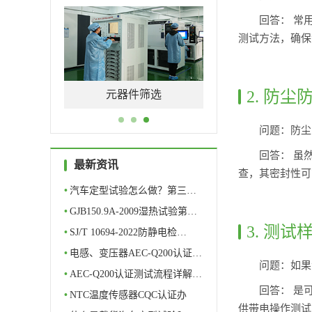
回答： 常用
测试方法，确保
2. 防
测评
元器件筛选
问题：防尘
回答： 虽
最新资讯
查，其密封性可
•
汽车定型试验怎么做？第三…
•
GJB150.9A-2009湿热试验第…
3. 测
•
SJ/T 10694-2022防静电检…
•
电感、变压器AEC-Q200认证…
问题：如果
•
AEC-Q200认证测试流程详解…
回答： 是
•
NTC温度传感器CQC认证办
供带电操作测试