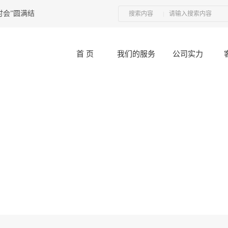
会”圆满结束
2017-12-11
电子元器件二次筛选哪里可以做？
2021-06-23
搜索内容
首 页
我们的服务
公司实力