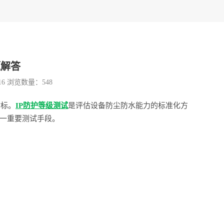
题解答
16 浏览数量：
548
指标。
IP防护等级测试
是评估设备防尘防水能力的标准化方
这一重要测试手段。