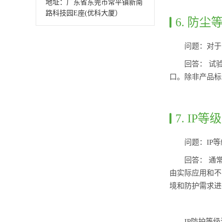
地址：广东省东莞市常平镇新南
路科技园E座(优科大厦）
6. 防
问题：对于
回答： 试
口。除非产品标
7. I
问题：IP
回答： 通常
由实际应用和不同
境和防护需求进
IP防护等