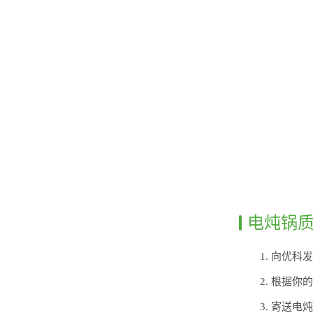
电炖锅
1. 向优
2. 根据
3. 寄送