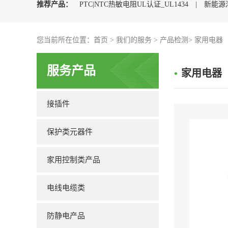
推荐产品：
PTC|NTC热敏电阻UL认证_UL1434
|
新能源
动汽车充电枪CQC认证
您当前所在位置：
首页
>
|
我们的服务
充电枪UL2251认证
>
产品检测
|
>
家用电器
浪涌保护器
服务产品
•
家用电器
接插件
保护类元器件
家用控制类产品
电线电缆类
防静电产品