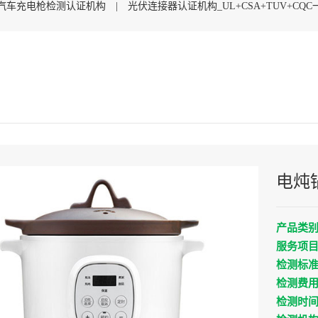
汽车充电枪检测认证机构
|
光伏连接器认证机构_UL+CSA+TUV+CQ
UL认证_UL1449认证检测
|
电炖锅
产品类
服务项
检测标
检测费
检测时