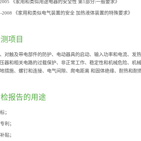
6.1-2005 《家用和类似用途电器的安全性 第1部分:一般要求》
6.19-2008 《家用和类似电气装置的安全 加热液体装置的特殊要求》
检测项目
、对触及带电部件的防护、电动器具的启动、输入功率和电流、发
压器和相关电路的过载保护、非正常工作、稳定性和机械危险、机
地措施、螺钉和连接、电气间隙、爬电距离 和固体绝缘、耐热和耐燃
质检报告的用途
投标；
府专利；
府补贴；