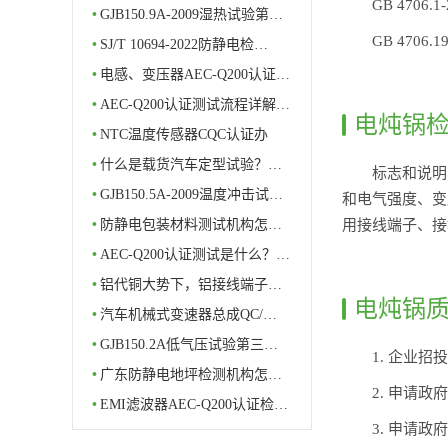
GB 470
•
GJB150.9A-2009湿热试验第…
GB 470
•
SJ/T 10694-2022防静电检…
•
电感、变压器AEC-Q200认证…
•
AEC-Q200认证测试流程详解…
电炖锅
•
NTC温度传感器CQC认证办
理…
•
什么是载货汽车定型试验？…
标志和说明
•
GJB150.5A-2009温度冲击试…
和电气强度、变
用接线端子、接
•
防静电包装材料测试机构怎…
•
AEC-Q200认证测试是什么？…
•
铝代铜大势下，铝接线端子…
电炖锅
•
汽车机械式变速器总成QC/…
•
GJB150.2A低气压试验第三…
1. 企业招
•
广东防静电地坪检测机构怎…
2. 申请政
•
EMI滤波器AEC-Q200认证检…
3. 申请政