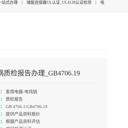
C一站式办理
|
储能连接器UL认证_UL4128认证检测
|
电
质检报告办理_GB4706.19
别：
家用电器-电炖锅
目：
质检报告
准：
GB 4706.1/GB4706.19
用：
提供产品资料报价
间：
根据产品资料评估