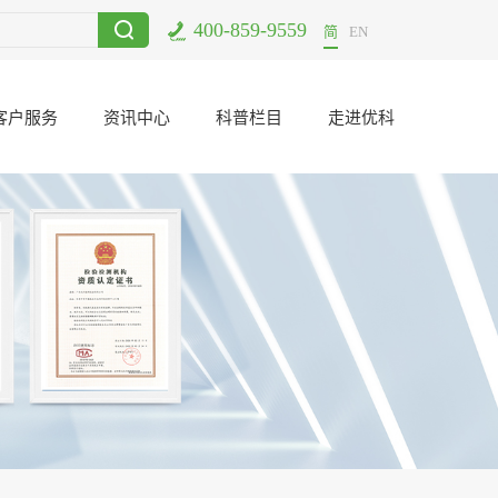
400-859-9559
束
2017-12-11
电子元器件二次筛选哪里可以做？
2021-06-23
U
简
EN
客户服务
资讯中心
科普栏目
走进优科