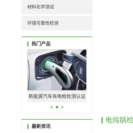
材料化学测试
环境可靠性检测
热门产品
充电枪检测认证
光伏连接器认证机构
机构
_UL+CSA+TUV+CQC一站
电炖锅
式办理
最新资讯