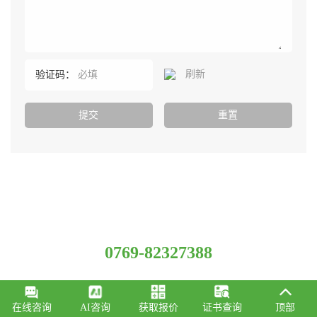
刷新
验证码：
服务热线
0769-82327388
总部：广东省东莞市常平镇新南路科技园E座(优科大厦）
总机：150 1267 9411
在线咨询
AI咨询
获取报价
证书查询
顶部