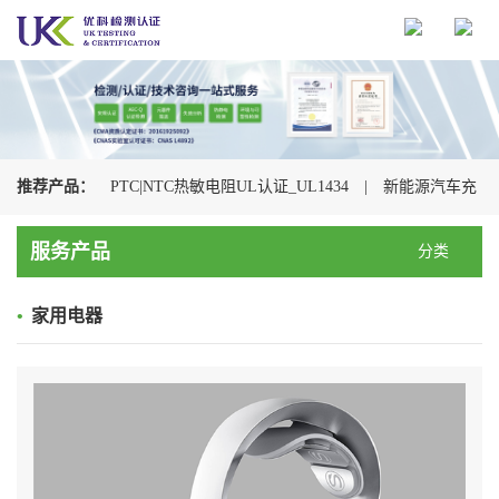
推荐产品：
PTC|NTC热敏电阻UL认证_UL1434
|
新能源汽车充
电枪检测认证机构
|
光伏连接器认证机构_UL+CSA+TUV+CQC一
服务产品
分类
站式办理
|
储能连接器UL认证_UL4128认证检测
|
电动汽车充
•
家用电器
电枪CQC认证
|
充电枪UL2251认证
|
浪涌保护器UL认证
_UL1449认证检测
|