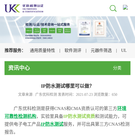
推荐服务：
通用质量特性
|
软件测评
|
元器件筛选
|
UL
认证
|
CSA认证
|
TUV认证
|
CQC认证
|
资讯中心
分类
IP防水测试哪里可以做？
文章来源 : 广东优科检测 发表时间：2021-07-23 浏览数量：
650
广东优科检测是获得CNAS和CMA资质认可的第三方
环境
可靠性检测机构
，实验室具备
IP防水测试资质
和测试能力，可
提供电子电工产品
IP防水测试
服务，并可出具第三方CNAS检测
报告。