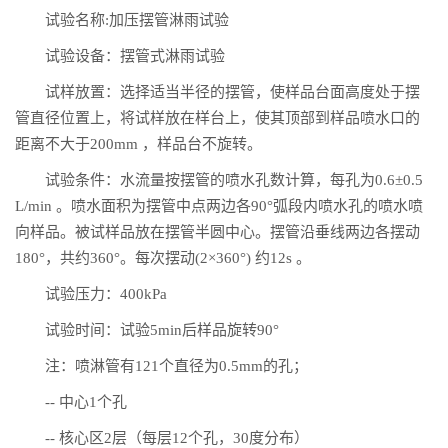
试验名称:加压摆管淋雨试验
试验设备：摆管式淋雨试验
试样放置：选择适当半径的摆管，使样品台面高度处于摆
管直径位置上，将试样放在样台上，使其顶部到样品喷水口的
距离不大于200mm ，样品台不旋转。
试验条件：水流量按摆管的喷水孔数计算，每孔为0.6±0.5
L/min 。喷水面积为摆管中点两边各90°弧段内喷水孔的喷水喷
向样品。被试样品放在摆管半圆中心。摆管沿垂线两边各摆动
180°，共约360°。每次摆动(2×360°) 约12s 。
试验压力：400kPa
试验时间：试验5min后样品旋转90°
注：喷淋管有121个直径为0.5mm的孔；
-- 中心1个孔
-- 核心区2层（每层12个孔，30度分布）