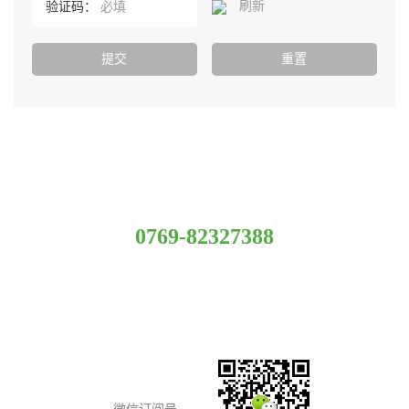
刷新
验证码：
服务热线
0769-82327388
总部：广东省东莞市常平镇新南路科技园E座(优科大厦）
总机：150 1267 9411
邮箱：fde@uk-st.com