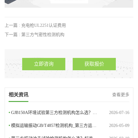
上一篇 : 充电枪UL2251认证费用
下一篇 : 第三方气密性检测机构
立即咨询
获取报价
相关资讯
查看更多
•
GJB150A环境试验第三方检测机构怎么选？…
2026-07-16
•
模拟运输振动GB/T4857检测机构_第三方运…
2026-05-09