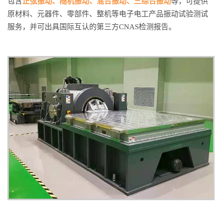
包含
正弦振动、随机振动、混合振动、三综合振动
等，可提供
原材料、元器件、零部件、整机等电子电工产品振动试验测试
服务，并可出具国际互认的第三方CNAS检测报告。