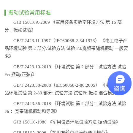
振动试验常用标准
GJB 150.16A-2009 《军用装备实验室环境方法 第 16 部
分：振动试验》
GB/T 2423.11-1997（IEC60068-2-34:1973） 《电工电子产
品环境试验 第 2 部分:试验方法 试验 Fd:宽频带随机振动 一般要
求》
GB/T 2423.10-2019 《环境试验 第 2 部分：试验方法 试验
Fc: 振动(正弦)》
GB/T 2423.58-2008（IEC60068-2-80:2005） 《电工电子产
品环境试验 第 2-80 部分: 试验方法 试验Fi: 振动 混合模式》
GB/T 2423.56-2018 《环境试验 第 2 部分：试验方法 试验
Fh ：宽带随机振动和导则》
GJB 150.16-1986 《军用设备环境试验方法 振动试验》
GJB 1913A-2006 《军用方舱空调设备通用规范》