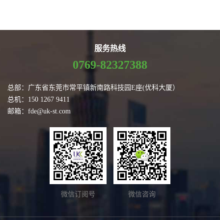
服务热线
0769-82327388
总部：广东省东莞市常平镇新南路科技园E座(优科大厦）
总机：150 1267 9411
邮箱：fde@uk-st.com
微信订阅号
微信咨询