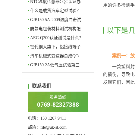
•
NTC温度传感器CQC认证办
用的许多检测手
理…
•
什么是载货汽车定型试验？…
•
GJB150.5A-2009温度冲击试…
以下是几
•
防静电包装材料测试机构怎…
•
AEC-Q200认证测试是什么？…
•
铝代铜大势下，铝接线端子…
案例一：放
•
汽车机械式变速器总成QC/…
•
GJB150.2A低气压试验第三…
一款塑料封
的损伤，导致电
发现它们，因此
联系我们
服务热线
0769-82327388
电话：150 1267 9411
邮箱：fde@uk-st.com