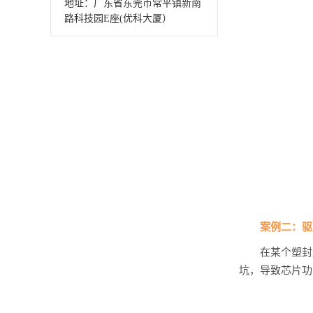
地址：广东省东莞市常平镇新南
路科技园E座(优科大厦）
案例二：驱
在某个塑封
坑，导致芯片功