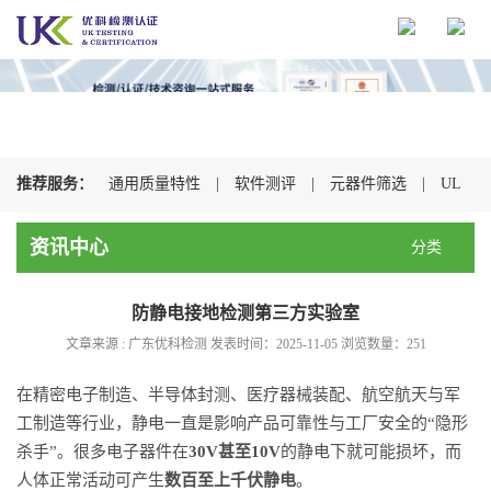
推荐服务：
通用质量特性
|
软件测评
|
元器件筛选
|
UL
认证
|
CSA认证
|
TUV认证
|
CQC认证
|
资讯中心
分类
防静电接地检测第三方实验室
文章来源 : 广东优科检测 发表时间：2025-11-05 浏览数量：
251
在精密电子制造、半导体封测、医疗器械装配、航空航天与军
工制造等行业，静电一直是影响产品可靠性与工厂安全的“隐形
杀手”。很多电子器件在
30V甚至10V
的静电下就可能损坏，而
人体正常活动可产生
数百至上千伏静电
。